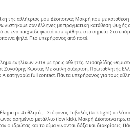
 της αθλήτριας μου Δέσποινας Μακρή που με κατάθεση ψ
γωνιστήκαμε σαν έλληνες με πραγματική κατάθεση ψυχής 
 σε ενα παιχνίδι φωτιά που κρίθηκε στα σημεία. Στο επ
Δέσποινα ψηλά. Πιο υπερήφανος από ποτέ.
ημα ενηλίκων 2018 με τρεις αθλητές. Μισαηλίδης Θεμιστο
ght Ζυγούρης Κώστας Με διπλή διάκριση, Πρωταθλητής Ελλά
 Α κατηγορία full contact. Πάντα υπερήφανος για τους α
ημα με 4 αθλητές. Στέφανος Γαβαλάς (kick light) πολύ κ
άσωνας ασημένιο μετάλλιο (low kick). Μακρή Δέσποινα πρωτα
Όταν ο ιδρώτας και το αίμα γίνονται δόξα και διακρίσεις.