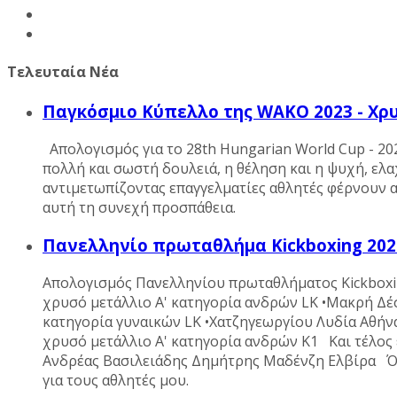
Τελευταία Νέα
Παγκόσμιο Κύπελλο της WAKO 2023 - Χρ
Απολογισμός για το 28th Hungarian World Cup - 2
πολλή και σωστή δουλειά, η θέληση και η ψυχή, ελ
αντιμετωπίζοντας επαγγελματίες αθλητές φέρνουν 
αυτή τη συνεχή προσπάθεια.
Πανελληνίο πρωταθλήμα Kickboxing 202
Απολογισμός Πανελληνίου πρωταθλήματος Kickboxi
χρυσό μετάλλιο Α' κατηγορία ανδρών LK •Μακρή Δέ
κατηγορία γυναικών LK •Χατζηγεωργίου Λυδία Αθήν
χρυσό μετάλλιο Α' κατηγορία ανδρών Κ1 Και τέλος
Ανδρέας Βασιλειάδης Δημήτρης Μαδένζη Ελβίρα Όπο
για τους αθλητές μου.