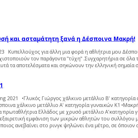
υσή και ασταμάτητη ξανά η Δέσποινα Μακρή!
023 Κυπελλούχος για άλλη μια φορά η αθλήτρια μου Δέσπο
αχιστοποιούν τον παράγοντα "τύχη" .Συγχαρητήρια σε όλα 
αυτά τα αποτελέσματα και σηκώνουν την ελληνική σημαία
1
ng 2021 •Γλυκός Γιώργος χάλκινο μετάλλιο Β' κατηγορία
σποινα χάλκινο μετάλλιο Α' κατηγορία γυναικών K1 •Μακρ
α πρωταθλήτρια Ελλάδος με χρυσό μετάλλιο Α'κατηγορία 
 εξαιρετική εμφάνιση των μικρών αθλητών του συλλόγου 
ιος ανεβαίνει στο ρινγκ ψηλώνει ένα μέτρο, σε όποιον