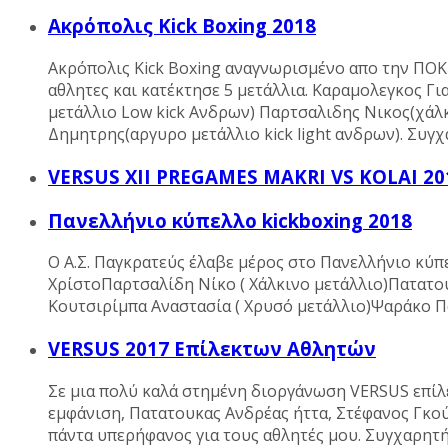
Ακρόπολις Kick Boxing 2018
Ακρόπολις Kick Boxing αναγνωρισμένο απο την ΠΟΚ 
αθλητες και κατέκτησε 5 μετάλλια. Καραμολεγκος Γ
μετάλλιο Low kick Ανδρων) Παρτσαλιδης Νικος(χάλκ
Δημητρης(αργυρο μετάλλιο kick light ανδρων). Συγ
VERSUS XII PREGAMES MAKRI VS KOLAI 20
Πανελλήνιο κύπελλο kickboxing 2018
Ο Α.Σ. Παγκρατεύς έλαβε μέρος στο Πανελλήνιο κύπ
ΧρίστοΠαρτσαλίδη Νίκο ( Χάλκινο μετάλλιο)Πατατο
Κουτσιρίμπα Αναστασία ( Χρυσό μετάλλιο)Ψαράκο Π
VERSUS 2017 Επίλεκτων Αθλητών
Σε μια πολύ καλά στημένη διοργάνωση VERSUS επίλ
εμφάνιση, Πατατουκας Ανδρέας ήττα, Στέφανος Γκού
πάντα υπερήφανος για τους αθλητές μου. Συγχαρητή