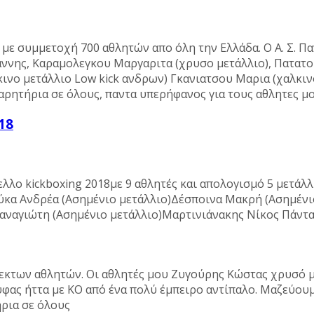
με συμμετοχή 700 αθλητών απο όλη την Ελλάδα. Ο Α. Σ. Π
ιαννης, Καραμολεγκου Μαργαριτα (χρυσο μετάλλιο), Πατατ
ινο μετάλλιο Low kick ανδρων) Γκανιατσου Μαρια (χαλκιν
χαρητήρια σε όλους, παντα υπερήφανος για τους αθλητες μ
18
ελλο kickboxing 2018με 9 αθλητές και απολογισμό 5 μετάλ
ύκα Ανδρέα (Ασημένιο μετάλλιο)Δέσποινα Μακρή (Ασημέν
αναγιώτη (Ασημένιο μετάλλιο)Μαρτινιάνακης Νίκος Πάντ
εκτων αθλητών. Oι αθλητές μου Ζυγούρης Κώστας χρυσό με
φας ήττα με ΚΟ από ένα πολύ έμπειρο αντίπαλο. Μαζεύουμε
ρια σε όλους