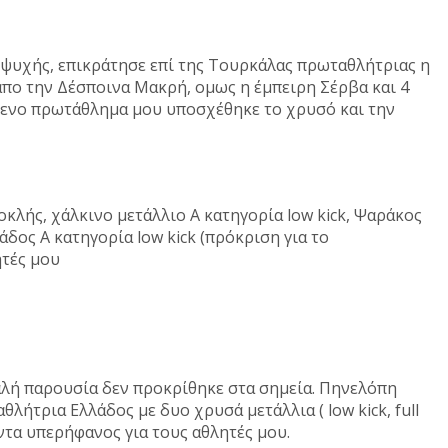
υχής, επικράτησε επί της Τουρκάλας πρωταθλήτριας η
απο την Δέσποινα Μακρή, ομως η έμπειρη Σέρβα και 4
όμενο πρωτάθλημα μου υποσχέθηκε το χρυσό και την
κλής, χάλκινο μετάλλιο Α κατηγορία low kick, Ψαράκος
δος Α κατηγορία low kick (πρόκριση για το
θλητές μου
αλή παρουσία δεν προκρίθηκε στα σημεία. Πηνελόπη
θλήτρια Ελλάδος με δυο χρυσά μετάλλια ( low kick, full
 Πάντα υπερήφανος για τους αθλητές μου.