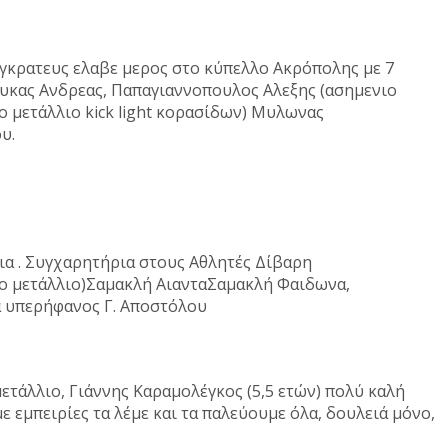
αγκρατευς ελαβε μερος στο κύπελλο Ακρόπολης με 7
ουκας Ανδρεας, Παπαγιαννοπουλος Αλεξης (ασημενιο
ο μετάλλιο kick light κορασίδων) Μυλωνας
ου.
λια . Συγχαρητήρια στους Αθλητές Δίβαρη
ιο μετάλλιο)Σαμακλή ΑιανταΣαμακλή Φαιδωνα,
α υπερήφανος Γ. Αποστόλου
τάλλιο, Γιάννης Καραμολέγκος (5,5 ετών) πολύ καλή
 εμπειρίες τα λέμε και τα παλεύουμε όλα, δουλειά μόνο,