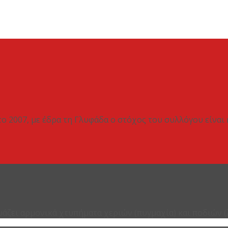
το 2007, με έδρα τη Γλυφάδα ο στόχος του συλλόγου είναι
υάζει αρμονικά χτυπήματα χεριών (πυγμαχία) και ποδιών (