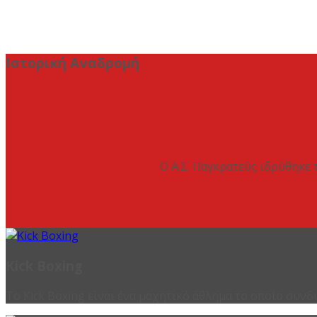
Ιστορική Αναδρομή
Ο Α.Σ. Παγκρατεύς ιδρύθηκε 
Kick Boxing
Το Kick Boxing είναι ένα μαχητικό άθλημα το οποίο συνδ