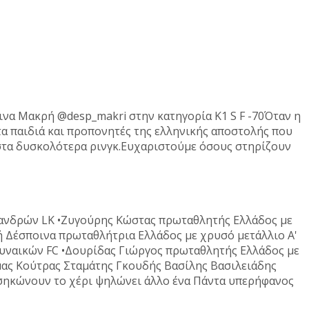
ινα Μακρή @desp_makri στην κατηγορία K1 S F -70Όταν η
τα παιδιά και προπονητές της ελληνικής αποστολής που
 στα δυσκολότερα ρινγκ.Ευχαριστούμε όσους στηρίζουν
 ανδρών LK •Ζυγούρης Κώστας πρωταθλητής Ελλάδος με
ή Δέσποινα πρωταθλήτρια Ελλάδος με χρυσό μετάλλιο Α'
γυναικών FC •Δουρίδας Γιώργος πρωταθλητής Ελλάδος με
μας Κούτρας Σταμάτης Γκουδής Βασίλης Βασιλειάδης
 σηκώνουν το χέρι ψηλώνει άλλο ένα Πάντα υπερήφανος