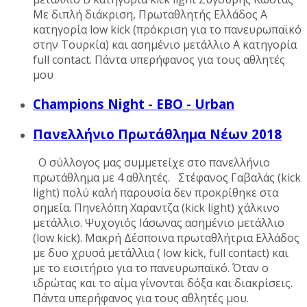
Με διπλή διάκριση, Πρωταθλητής Ελλάδος Α
κατηγορία low kick (πρόκριση για το πανευρωπαϊκό
στην Τουρκία) και ασημένιο μετάλλιο Α κατηγορία
full contact. Πάντα υπερήφανος για τους αθλητές
μου
Champions Night - EBO - Urban
Πανελλήνιο Πρωτάθλημα Νέων 2018
Ο σύλλογος μας συμμετείχε στο πανελλήνιο
πρωτάθλημα με 4 αθλητές. Στέφανος Γαβαλάς (kick
light) πολύ καλή παρουσία δεν προκρίθηκε στα
σημεία. Πηνελόπη Χαραντζα (kick light) χάλκινο
μετάλλιο. Ψυχογιός Ιάσωνας ασημένιο μετάλλιο
(low kick). Μακρή Δέσποινα πρωταθλήτρια Ελλάδος
με δυο χρυσά μετάλλια ( low kick, full contact) και
με το εισιτήριο για το πανευρωπαϊκό. Όταν ο
ιδρώτας και το αίμα γίνονται δόξα και διακρίσεις.
Πάντα υπερήφανος για τους αθλητές μου.