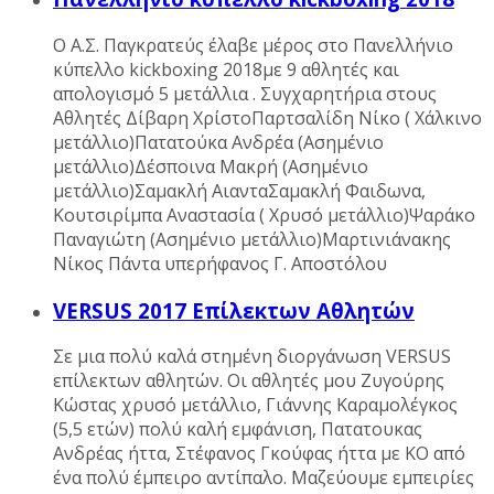
Ο Α.Σ. Παγκρατεύς έλαβε μέρος στο Πανελλήνιο
κύπελλο kickboxing 2018με 9 αθλητές και
απολογισμό 5 μετάλλια . Συγχαρητήρια στους
Αθλητές Δίβαρη ΧρίστοΠαρτσαλίδη Νίκο ( Χάλκινο
μετάλλιο)Πατατούκα Ανδρέα (Ασημένιο
μετάλλιο)Δέσποινα Μακρή (Ασημένιο
μετάλλιο)Σαμακλή ΑιανταΣαμακλή Φαιδωνα,
Κουτσιρίμπα Αναστασία ( Χρυσό μετάλλιο)Ψαράκο
Παναγιώτη (Ασημένιο μετάλλιο)Μαρτινιάνακης
Νίκος Πάντα υπερήφανος Γ. Αποστόλου
VERSUS 2017 Επίλεκτων Αθλητών
Σε μια πολύ καλά στημένη διοργάνωση VERSUS
επίλεκτων αθλητών. Oι αθλητές μου Ζυγούρης
Κώστας χρυσό μετάλλιο, Γιάννης Καραμολέγκος
(5,5 ετών) πολύ καλή εμφάνιση, Πατατουκας
Ανδρέας ήττα, Στέφανος Γκούφας ήττα με ΚΟ από
ένα πολύ έμπειρο αντίπαλο. Μαζεύουμε εμπειρίες