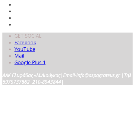
GET SOCIAL
Facebook
YouTube
Mail
Google Plus 1
ΔΑΚ Γλυφάδας «Μ.Λιούγκας|Email-info@aspagrateus.gr |Τηλ
6975737862|210-8943844|