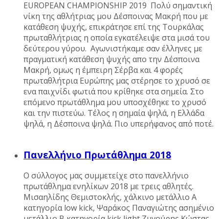
EUROPEAN CHAMPIONSHIP 2019 Πολύ σημαντική
νίκη της αθλήτριας μου Δέσποινας Μακρή που με
κατάθεση ψυχής, επικράτησε επί της Τουρκάλας
πρωταθλήτριας η οποία εγκατέλειψε στα μισά του
δεύτερου γύρου. Αγωνιστήκαμε σαν έλληνες με
πραγματική κατάθεση ψυχής απο την Δέσποινα
Μακρή, ομως η έμπειρη Σέρβα και 4 φορές
πρωταθλήτρια Ευρώπης μας στέρησε το χρυσό σε
ενα παιχνίδι φωτιά που κρίθηκε στα σημεία. Στο
επόμενο πρωτάθλημα μου υποσχέθηκε το χρυσό
και την πιστεύω. Τέλος η σημαία ψηλά, η Ελλάδα
ψηλά, η Δέσποινα ψηλά. Πιο υπερήφανος από ποτέ.
Πανελλήνιο Πρωτάθλημα 2018
Ο σύλλογος μας συμμετείχε στο πανελλήνιο
πρωτάθλημα ενηλίκων 2018 με τρεις αθλητές.
Μισαηλίδης Θεμιστοκλής, χάλκινο μετάλλιο Α
κατηγορία low kick, Ψαράκος Παναγιώτης ασημένιο
μετάλλιο B κατηγορία kick light Ζυγούρης Κώστας