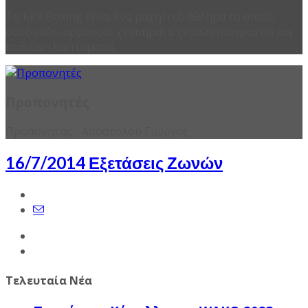
Το Kick Boxing είναι ένα μαχητικό άθλημα το οποίο
συνδυάζει αρμονικά χτυπήματα χεριών (πυγμαχία) και
ποδιών (λακτίσματα).
Προπονητές
Προπονητής - Αποστόλου Γιώργος
16/7/2014 Εξετάσεις Ζωνών
Τελευταία Νέα