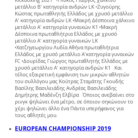
Kickboxing 2021 •Γλυκός Γιώργος χάλκινο
μετάλλιο Β' κατηγορία ανδρών LK •Ζυγούρης
Κώστας πρωταθλητής Ελλάδος με χρυσό μετάλλιο
Α' κατηγορία ανδρών LK •Μακρή Δέσποινα χάλκινο
μετάλλιο Α' κατηγορία γυναικών K1 •Μακρή
Δέσποινα πρωταθλήτρια Ελλάδος με χρυσό
μετάλλιο Α' κατηγορία γυναικών LK
•Χατζηγεωργίου Λυδία Αθήνα πρωταθλήτρια
Ελλάδος με χρυσό μετάλλιο Α'κατηγορία γυναικών
FC •Δουρίδας Γιώργος πρωταθλητής Ελλάδος με
χρυσό μετάλλιο Α' κατηγορία ανδρών Κ1 Και
τέλος εξαιρετική εμφάνιση των μικρών αθλητών
του συλλόγου μας Κούτρας Σταμάτης Γκουδής
Βασίλης Βασιλειάδης Ανδρέας Βασιλειάδης
Δημήτρης Μαδένζη Ελβίρα Όποιος ανεβαίνει στο
ρινγκ ψηλώνει ένα μέτρο, σε όποιον σηκώνουν το
χέρι ψηλώνει άλλο ένα Πάντα υπερήφανος για
τους αθλητές μου.
EUROPEAN CHAMPIONSHIP 2019