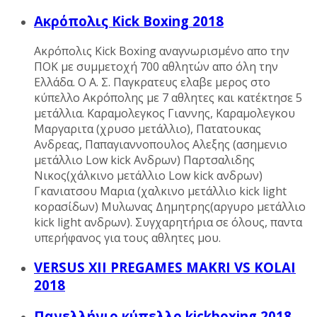
Ακρόπολις Kick Boxing 2018
Ακρόπολις Kick Boxing αναγνωρισμένο απο την
ΠΟΚ με συμμετοχή 700 αθλητών απο όλη την
Ελλάδα. Ο Α. Σ. Παγκρατευς ελαβε μερος στο
κύπελλο Ακρόπολης με 7 αθλητες και κατέκτησε 5
μετάλλια. Καραμολεγκος Γιαννης, Καραμολεγκου
Μαργαριτα (χρυσο μετάλλιο), Πατατουκας
Ανδρεας, Παπαγιαννοπουλος Αλεξης (ασημενιο
μετάλλιο Low kick Ανδρων) Παρτσαλιδης
Νικος(χάλκινο μετάλλιο Low kick ανδρων)
Γκανιατσου Μαρια (χαλκινο μετάλλιο kick light
κορασίδων) Μυλωνας Δημητρης(αργυρο μετάλλιο
kick light ανδρων). Συγχαρητήρια σε όλους, παντα
υπερήφανος για τους αθλητες μου.
VERSUS XII PREGAMES MAKRI VS KOLAI
2018
Πανελλήνιο κύπελλο kickboxing 2018