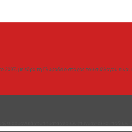
το 2007, με έδρα τη Γλυφάδα ο στόχος του συλλόγου είναι
υάζει αρμονικά χτυπήματα χεριών (πυγμαχία) και ποδιών (