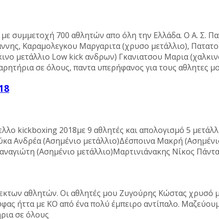
με συμμετοχή 700 αθλητών απο όλη την Ελλάδα. Ο Α. Σ. Π
ιαννης, Καραμολεγκου Μαργαριτα (χρυσο μετάλλιο), Πατατ
ινο μετάλλιο Low kick ανδρων) Γκανιατσου Μαρια (χαλκιν
χαρητήρια σε όλους, παντα υπερήφανος για τους αθλητες μ
18
ελλο kickboxing 2018με 9 αθλητές και απολογισμό 5 μετάλ
ύκα Ανδρέα (Ασημένιο μετάλλιο)Δέσποινα Μακρή (Ασημέν
αναγιώτη (Ασημένιο μετάλλιο)Μαρτινιάνακης Νίκος Πάντ
εκτων αθλητών. Oι αθλητές μου Ζυγούρης Κώστας χρυσό με
φας ήττα με ΚΟ από ένα πολύ έμπειρο αντίπαλο. Μαζεύουμε
ρια σε όλους