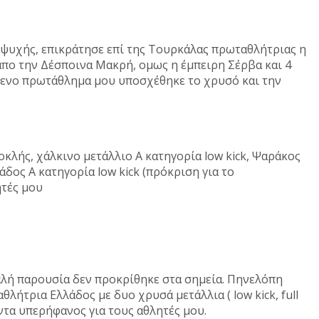
υχής, επικράτησε επί της Τουρκάλας πρωταθλήτριας η
απο την Δέσποινα Μακρή, ομως η έμπειρη Σέρβα και 4
όμενο πρωτάθλημα μου υποσχέθηκε το χρυσό και την
κλής, χάλκινο μετάλλιο Α κατηγορία low kick, Ψαράκος
δος Α κατηγορία low kick (πρόκριση για το
θλητές μου
αλή παρουσία δεν προκρίθηκε στα σημεία. Πηνελόπη
θλήτρια Ελλάδος με δυο χρυσά μετάλλια ( low kick, full
 Πάντα υπερήφανος για τους αθλητές μου.