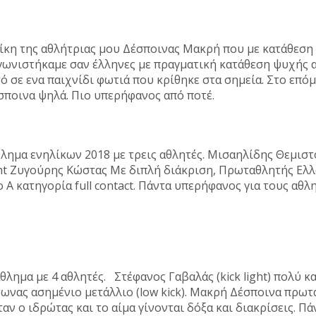
 της αθλήτριας μου Δέσποινας Μακρή που με κατάθεση ψ
γωνιστήκαμε σαν έλληνες με πραγματική κατάθεση ψυχής 
 σε ενα παιχνίδι φωτιά που κρίθηκε στα σημεία. Στο επ
Δέσποινα ψηλά. Πιο υπερήφανος από ποτέ.
ημα ενηλίκων 2018 με τρεις αθλητές. Μισαηλίδης Θεμιστο
ght Ζυγούρης Κώστας Με διπλή διάκριση, Πρωταθλητής Ελλά
 Α κατηγορία full contact. Πάντα υπερήφανος για τους α
ημα με 4 αθλητές. Στέφανος Γαβαλάς (kick light) πολύ κ
άσωνας ασημένιο μετάλλιο (low kick). Μακρή Δέσποινα πρωτα
Όταν ο ιδρώτας και το αίμα γίνονται δόξα και διακρίσεις.