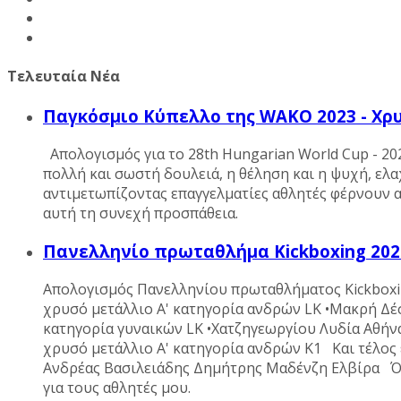
Τελευταία Νέα
Παγκόσμιο Κύπελλο της WAKO 2023 - Χρ
Απολογισμός για το 28th Hungarian World Cup - 2
πολλή και σωστή δουλειά, η θέληση και η ψυχή, ελ
αντιμετωπίζοντας επαγγελματίες αθλητές φέρνουν 
αυτή τη συνεχή προσπάθεια.
Πανελληνίο πρωταθλήμα Kickboxing 202
Απολογισμός Πανελληνίου πρωταθλήματος Kickboxi
χρυσό μετάλλιο Α' κατηγορία ανδρών LK •Μακρή Δέ
κατηγορία γυναικών LK •Χατζηγεωργίου Λυδία Αθήν
χρυσό μετάλλιο Α' κατηγορία ανδρών Κ1 Και τέλος
Ανδρέας Βασιλειάδης Δημήτρης Μαδένζη Ελβίρα Όπο
για τους αθλητές μου.