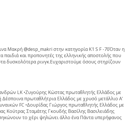
ινα Μακρή @desp_makri στην κατηγορία K1 S F -70Όταν η
τα παιδιά και προπονητές της ελληνικής αποστολής που
 στα δυσκολότερα ρινγκ.Ευχαριστούμε όσους στηρίζουν
 ανδρών LK •Ζυγούρης Κώστας πρωταθλητής Ελλάδος με
ή Δέσποινα πρωταθλήτρια Ελλάδος με χρυσό μετάλλιο Α'
γυναικών FC •Δουρίδας Γιώργος πρωταθλητής Ελλάδος με
μας Κούτρας Σταμάτης Γκουδής Βασίλης Βασιλειάδης
 σηκώνουν το χέρι ψηλώνει άλλο ένα Πάντα υπερήφανος