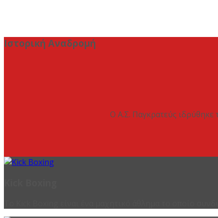
Ιστορική Αναδρομή
Ο Α.Σ. Παγκρατεύς ιδρύθηκε 
Kick Boxing
Το Kick Boxing είναι ένα μαχητικό άθλημα το οποίο συνδ