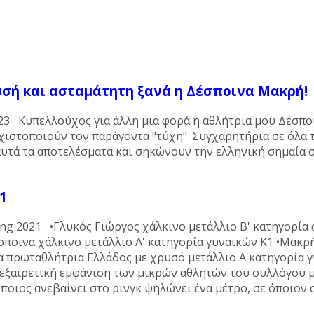
υσή και ασταμάτητη ξανά η Δέσποινα Μακρή!
023 Κυπελλούχος για άλλη μια φορά η αθλήτρια μου Δέσπο
αχιστοποιούν τον παράγοντα "τύχη" .Συγχαρητήρια σε όλα 
αυτά τα αποτελέσματα και σηκώνουν την ελληνική σημαία
1
ng 2021 •Γλυκός Γιώργος χάλκινο μετάλλιο Β' κατηγορία
σποινα χάλκινο μετάλλιο Α' κατηγορία γυναικών K1 •Μακρ
α πρωταθλήτρια Ελλάδος με χρυσό μετάλλιο Α'κατηγορία 
 εξαιρετική εμφάνιση των μικρών αθλητών του συλλόγου 
ιος ανεβαίνει στο ρινγκ ψηλώνει ένα μέτρο, σε όποιον