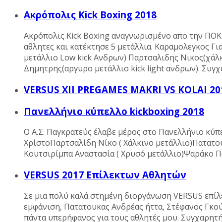
Ακρόπολις Kick Boxing 2018
Ακρόπολις Kick Boxing αναγνωρισμένο απο την ΠΟΚ 
αθλητες και κατέκτησε 5 μετάλλια. Καραμολεγκος Γ
μετάλλιο Low kick Ανδρων) Παρτσαλιδης Νικος(χάλκ
Δημητρης(αργυρο μετάλλιο kick light ανδρων). Συγ
VERSUS XII PREGAMES MAKRI VS KOLAI 20
Πανελλήνιο κύπελλο kickboxing 2018
Ο Α.Σ. Παγκρατεύς έλαβε μέρος στο Πανελλήνιο κύπ
ΧρίστοΠαρτσαλίδη Νίκο ( Χάλκινο μετάλλιο)Πατατο
Κουτσιρίμπα Αναστασία ( Χρυσό μετάλλιο)Ψαράκο Π
VERSUS 2017 Επίλεκτων Αθλητών
Σε μια πολύ καλά στημένη διοργάνωση VERSUS επίλ
εμφάνιση, Πατατουκας Ανδρέας ήττα, Στέφανος Γκού
πάντα υπερήφανος για τους αθλητές μου. Συγχαρητή