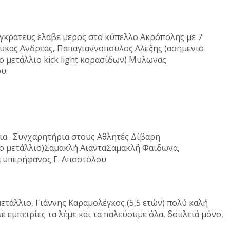
αγκρατευς ελαβε μερος στο κύπελλο Ακρόπολης με 7
ουκας Ανδρεας, Παπαγιαννοπουλος Αλεξης (ασημενιο
ο μετάλλιο kick light κορασίδων) Μυλωνας
ου.
λια . Συγχαρητήρια στους Αθλητές Δίβαρη
ιο μετάλλιο)Σαμακλή ΑιανταΣαμακλή Φαιδωνα,
α υπερήφανος Γ. Αποστόλου
τάλλιο, Γιάννης Καραμολέγκος (5,5 ετών) πολύ καλή
 εμπειρίες τα λέμε και τα παλεύουμε όλα, δουλειά μόνο,