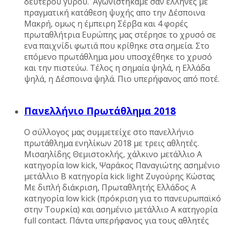
δεύτερου γύρου. Αγωνιστήκαμε σαν έλληνες με
πραγματική κατάθεση ψυχής απο την Δέσποινα
Μακρή, ομως η έμπειρη Σέρβα και 4 φορές
πρωταθλήτρια Ευρώπης μας στέρησε το χρυσό σε
ενα παιχνίδι φωτιά που κρίθηκε στα σημεία. Στο
επόμενο πρωτάθλημα μου υποσχέθηκε το χρυσό
και την πιστεύω. Τέλος η σημαία ψηλά, η Ελλάδα
ψηλά, η Δέσποινα ψηλά. Πιο υπερήφανος από ποτέ.
Πανελλήνιο Πρωτάθλημα 2018
Ο σύλλογος μας συμμετείχε στο πανελλήνιο
πρωτάθλημα ενηλίκων 2018 με τρεις αθλητές.
Μισαηλίδης Θεμιστοκλής, χάλκινο μετάλλιο Α
κατηγορία low kick, Ψαράκος Παναγιώτης ασημένιο
μετάλλιο B κατηγορία kick light Ζυγούρης Κώστας
Με διπλή διάκριση, Πρωταθλητής Ελλάδος Α
κατηγορία low kick (πρόκριση για το πανευρωπαϊκό
στην Τουρκία) και ασημένιο μετάλλιο Α κατηγορία
full contact. Πάντα υπερήφανος για τους αθλητές