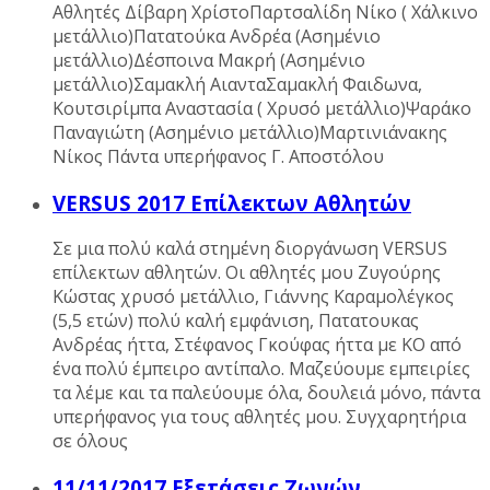
Αθλητές Δίβαρη ΧρίστοΠαρτσαλίδη Νίκο ( Χάλκινο
μετάλλιο)Πατατούκα Ανδρέα (Ασημένιο
μετάλλιο)Δέσποινα Μακρή (Ασημένιο
μετάλλιο)Σαμακλή ΑιανταΣαμακλή Φαιδωνα,
Κουτσιρίμπα Αναστασία ( Χρυσό μετάλλιο)Ψαράκο
Παναγιώτη (Ασημένιο μετάλλιο)Μαρτινιάνακης
Νίκος Πάντα υπερήφανος Γ. Αποστόλου
VERSUS 2017 Επίλεκτων Αθλητών
Σε μια πολύ καλά στημένη διοργάνωση VERSUS
επίλεκτων αθλητών. Oι αθλητές μου Ζυγούρης
Κώστας χρυσό μετάλλιο, Γιάννης Καραμολέγκος
(5,5 ετών) πολύ καλή εμφάνιση, Πατατουκας
Ανδρέας ήττα, Στέφανος Γκούφας ήττα με ΚΟ από
ένα πολύ έμπειρο αντίπαλο. Μαζεύουμε εμπειρίες
τα λέμε και τα παλεύουμε όλα, δουλειά μόνο, πάντα
υπερήφανος για τους αθλητές μου. Συγχαρητήρια
σε όλους
11/11/2017 Εξετάσεις Ζωνών