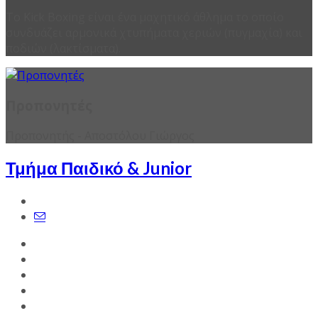
Το Kick Boxing είναι ένα μαχητικό άθλημα το οποίο
συνδυάζει αρμονικά χτυπήματα χεριών (πυγμαχία) και
ποδιών (λακτίσματα).
Προπονητές
Προπονητής - Αποστόλου Γιώργος
Τμήμα Παιδικό & Junior