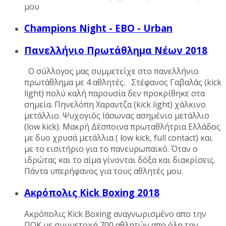
μου
Champions Night - EBO - Urban
Πανελλήνιο Πρωτάθλημα Νέων 2018
Ο σύλλογος μας συμμετείχε στο πανελλήνιο
πρωτάθλημα με 4 αθλητές. Στέφανος Γαβαλάς (kick
light) πολύ καλή παρουσία δεν προκρίθηκε στα
σημεία. Πηνελόπη Χαραντζα (kick light) χάλκινο
μετάλλιο. Ψυχογιός Ιάσωνας ασημένιο μετάλλιο
(low kick). Μακρή Δέσποινα πρωταθλήτρια Ελλάδος
με δυο χρυσά μετάλλια ( low kick, full contact) και
με το εισιτήριο για το πανευρωπαϊκό. Όταν ο
ιδρώτας και το αίμα γίνονται δόξα και διακρίσεις.
Πάντα υπερήφανος για τους αθλητές μου.
Ακρόπολις Kick Boxing 2018
Ακρόπολις Kick Boxing αναγνωρισμένο απο την
ΠΟΚ με συμμετοχή 700 αθλητών απο όλη την