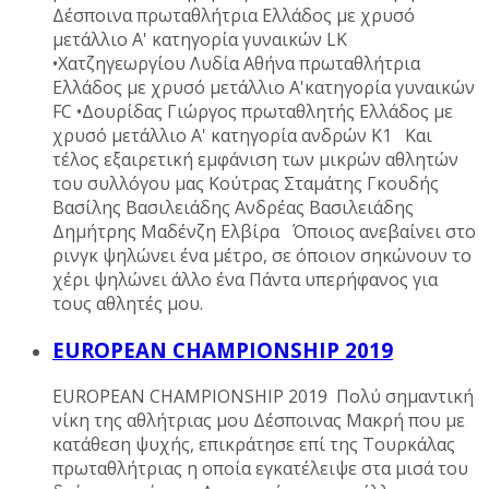
Δέσποινα πρωταθλήτρια Ελλάδος με χρυσό
μετάλλιο Α' κατηγορία γυναικών LK
•Χατζηγεωργίου Λυδία Αθήνα πρωταθλήτρια
Ελλάδος με χρυσό μετάλλιο Α'κατηγορία γυναικών
FC •Δουρίδας Γιώργος πρωταθλητής Ελλάδος με
χρυσό μετάλλιο Α' κατηγορία ανδρών Κ1 Και
τέλος εξαιρετική εμφάνιση των μικρών αθλητών
του συλλόγου μας Κούτρας Σταμάτης Γκουδής
Βασίλης Βασιλειάδης Ανδρέας Βασιλειάδης
Δημήτρης Μαδένζη Ελβίρα Όποιος ανεβαίνει στο
ρινγκ ψηλώνει ένα μέτρο, σε όποιον σηκώνουν το
χέρι ψηλώνει άλλο ένα Πάντα υπερήφανος για
τους αθλητές μου.
EUROPEAN CHAMPIONSHIP 2019
EUROPEAN CHAMPIONSHIP 2019 Πολύ σημαντική
νίκη της αθλήτριας μου Δέσποινας Μακρή που με
κατάθεση ψυχής, επικράτησε επί της Τουρκάλας
πρωταθλήτριας η οποία εγκατέλειψε στα μισά του