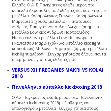
Ελλάδα. Ο Α. Σ. Παγκρατευς ελαβε μερος στο
κύπελλο Ακρόπολης με 7 αθλητες και κατέκτησε 5
μετάλλια. Καραμολεγκος Γιαννης, Καραμολεγκου
Μαργαριτα (χρυσο μετάλλιο), Πατατουκας
Ανδρεας, Παπαγιαννοπουλος Αλεξης (ασημενιο
μετάλλιο Low kick Ανδρων) Παρτσαλιδης
Νικος(χάλκινο μετάλλιο Low kick ανδρων)
Γκανιατσου Μαρια (χαλκινο μετάλλιο kick light
κορασίδων) Μυλωνας Δημητρης(αργυρο μετάλλιο
kick light ανδρων). Συγχαρητήρια σε όλους, παντα
υπερήφανος για τους αθλητες μου.
VERSUS XII PREGAMES MAKRI VS KOLAI
2018
Πανελλήνιο κύπελλο kickboxing 2018
Ο Α.Σ. Παγκρατεύς έλαβε μέρος στο Πανελλήνιο
κύπελλο kickboxing 2018με 9 αθλητές και
απολογισμό 5 μετάλλια . Συγχαρητήρια στους