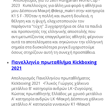
Απολογισμός για το 28th Hungarian World Cup -
2023 Κυπελλούχος για άλλη μια φορά η αθλήτρια
μου Δέσποινα Μακρή @desp_makri στην κατηγορία
K1 S F -70Όταν η πολλή και σωστή δουλειά, η
θέληση και η ψυχή, ελαχιστοποιούν τον
παράγοντα "τύχη" .Συγχαρητήρια σε όλα τα παιδιά
και προπονητές της ελληνικής αποστολής που
αντιμετωπίζοντας επαγγελματίες αθλητές φέρνουν
αυτά τα αποτελέσματα και σηκώνουν την ελληνική
σημαία στα δυσκολότερα ρινγκ.Ευχαριστούμε
όσους στηρίζουν αυτή τη συνεχή προσπάθεια.
Πανελληνίο πρωταθλήμα Kickboxing
2021
Απολογισμός Πανελληνίου πρωταθλήματος
Kickboxing 2021 •Γλυκός Γιώργος χάλκινο
μετάλλιο Β' κατηγορία ανδρών LK •Ζυγούρης
Κώστας πρωταθλητής Ελλάδος με χρυσό μετάλλιο
Α' κατηγορία ανδρών LK •Μακρή Δέσποινα χάλκινο
μετάλλιο Α' κατηγορία γυναικών K1 •Μακρή