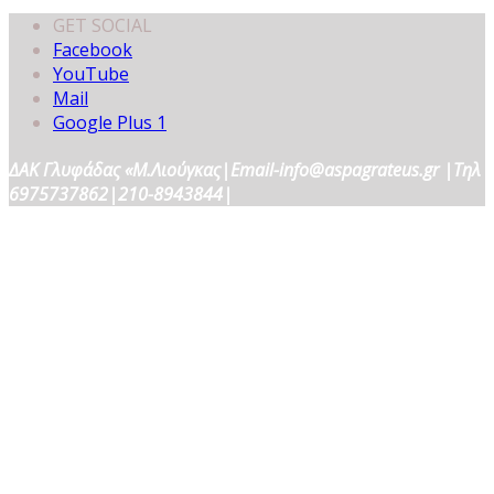
GET SOCIAL
Facebook
YouTube
Mail
Google Plus 1
ΔΑΚ Γλυφάδας «Μ.Λιούγκας|Email-info@aspagrateus.gr |Τηλ
6975737862|210-8943844|